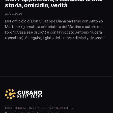
storia, omicidio, verità
26/05/2026
Dell'omicidio di Don Giuseppe Diana parliamo con Antonio
Mattone, (giornalista editorialista del Mattino e autore del
libro "Il Casalese di Dio") e con l'avvocato Antonio Nucera
(penalista). A seguire, il giallo della morte di Marilyn Monroe:
suicidio o omicidio? Ospite: Arianna Cigni (giornalista e
attrice). Infine, con il professor Francesco Maria Galassi
(medico e paleopatologo) focus sull'omicidio di Pierina
Paganelli e sul delitto di Liliana Resinovich.
RADIO MASSOLINA S.r.l. — P. IVA 11489861002