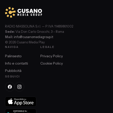
RADIO MASSOLINA S.r.l. — P. IVA 11489861002
Sede:
Via Don Carlo Gnocchi, 3 – Roma
Mail:
info@cusanomediagroup.it
© 2026 Cusano Media Play
NAVIGA
LEGALE
Palinsesto
Privacy Policy
Info e contatti
Cookie Policy
Pubblicità
SEGUICI