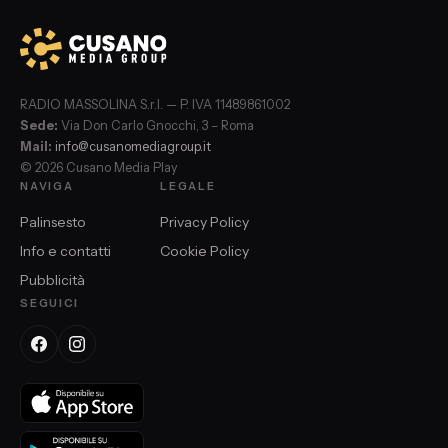
RADIO MASSOLINA S.r.l. — P. IVA 11489861002
Sede:
Via Don Carlo Gnocchi, 3 – Roma
Mail:
info@cusanomediagroup.it
© 2026 Cusano Media Play
NAVIGA
LEGALE
Palinsesto
Privacy Policy
Info e contatti
Cookie Policy
Pubblicità
SEGUICI