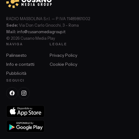
RADIO MASSOLINA S.r.l. — P. IVA 11489861002
Sede:
Via Don Carlo Gnocchi, 3 – Roma
Mail:
info@cusanomediagroup.it
© 2026 Cusano Media Play
NAVIGA
LEGALE
Palinsesto
Privacy Policy
Info e contatti
Cookie Policy
Pubblicità
SEGUICI