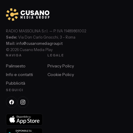
RADIO MASSOLINA S.r.l. — P. IVA 11489861002
Sede:
Via Don Carlo Gnocchi, 3 – Roma
Mail:
info@cusanomediagroup.it
© 2026 Cusano Media Play
NAVIGA
LEGALE
Palinsesto
Privacy Policy
Info e contatti
Cookie Policy
Pubblicità
SEGUICI