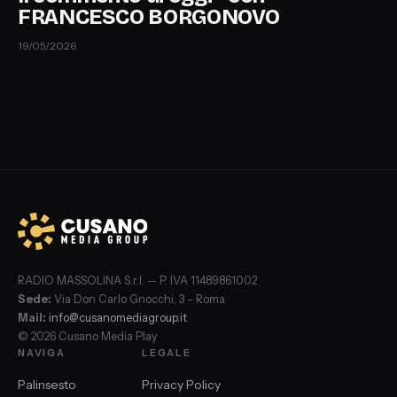
FRANCESCO BORGONOVO
19/05/2026
RADIO MASSOLINA S.r.l. — P. IVA 11489861002
Sede:
Via Don Carlo Gnocchi, 3 – Roma
Mail:
info@cusanomediagroup.it
© 2026 Cusano Media Play
NAVIGA
LEGALE
Palinsesto
Privacy Policy