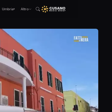
Umbria+
Altro