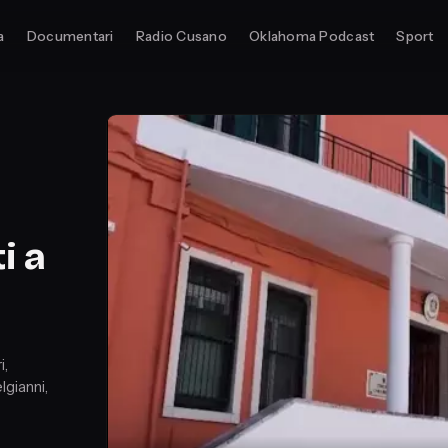
a
Documentari
Radio Cusano
Oklahoma Podcast
Sport
i a
i,
lgianni,