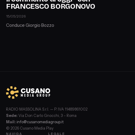
FRANCESCO BORGONOVO
15/05/2026
Conduce Giorgio Bozzo
RADIO MASSOLINA S.r.l. — P. IVA 11489861002
Sede:
Via Don Carlo Gnocchi, 3 – Roma
Mail:
info@cusanomediagroup.it
© 2026 Cusano Media Play
NAVIGA
LEGALE