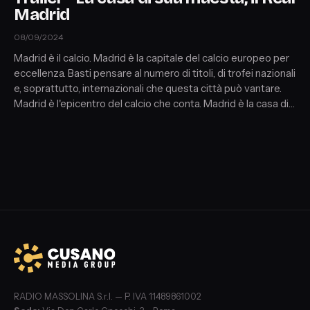
Madrid
08/09/2024
Madrid è il calcio. Madrid è la capitale del calcio europeo per
eccellenza. Basti pensare al numero di titoli, di trofei nazionali
e, soprattutto, internazionali che questa città può vantare.
Madrid è l'epicentro del calcio che conta. Madrid è la casa di
sua maestà il Real Madrid... perchè negli anni, solo una
squadra ha veramente regnato in campo. Un gigantesco,
voracissimo, leviatano del calcio mondiale...
RADIO MASSOLINA S.r.l. — P. IVA 11489861002