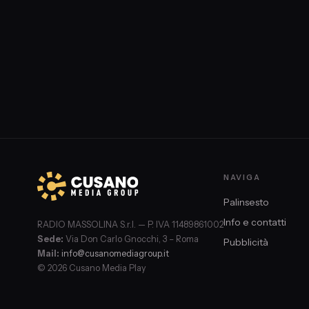
NAVIGA
Palinsesto
Info e contatti
RADIO MASSOLINA S.r.l. — P. IVA 11489861002
Sede:
Via Don Carlo Gnocchi, 3 – Roma
Pubblicità
Mail:
info@cusanomediagroup.it
© 2026 Cusano Media Play