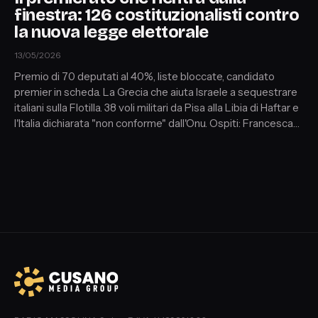
finestra: 126 costituzionalisti contro
la nuova legge elettorale
13/05/2026
Premio di 70 deputati al 40%, liste bloccate, candidato
premier in scheda. La Grecia che aiuta Israele a sequestrare
italiani sulla Flotilla. 38 voli militari da Pisa alla Libia di Haftar e
l'Italia dichiarata "non conforme" dall'Onu. Ospiti: Francesca
Moriero (giornalista, Fanpage.it) — Maria Elena Deliá
(referente italiana Global Sumud Flotilla) — Daniele Iannello
(Rifondazione Comunista / Diritti in Comune, Consiglio
comunale di Pisa)