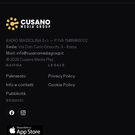
RADIO MASSOLINA S.r.l. — P. IVA 11489861002
Sede:
Via Don Carlo Gnocchi, 3 – Roma
Mail:
info@cusanomediagroup.it
© 2026 Cusano Media Play
NAVIGA
LEGALE
Palinsesto
Privacy Policy
Info e contatti
Cookie Policy
Pubblicità
SEGUICI