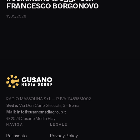
FRANCESCO BORGONOVO
11/05/2026
RADIO MASSOLINA S.r.l. — P. IVA 11489861002
Sede:
Via Don Carlo Gnocchi, 3 – Roma
Mail:
info@cusanomediagroup.it
© 2026 Cusano Media Play
NAVIGA
LEGALE
Palinsesto
Privacy Policy