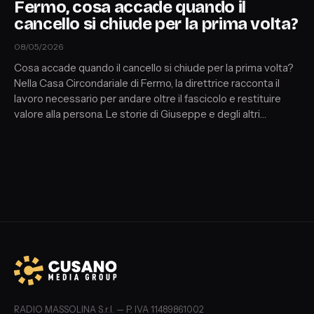
Fermo, cosa accade quando il
cancello si chiude per la prima volta?
08/05/2026
Cosa accade quando il cancello si chiude per la prima volta?
Nella Casa Circondariale di Fermo, la direttrice racconta il
lavoro necessario per andare oltre il fascicolo e restituire
valore alla persona. Le storie di Giuseppe e degli altri
detenuti mostrano come dietro ogni reato si nascondano
fragilità, scelte e percorsi diversi, mentre il carcere diventa il
punto di partenza per costruire consapevolezza,
responsabilità e futuro
RADIO MASSOLINA S.r.l. — P. IVA 11489861002