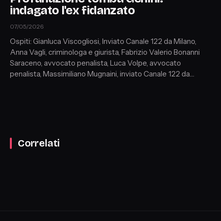
indagato l'ex fidanzato
07/05/2026
Ospiti: Gianluca Viscogliosi, Inviato Canale 122 da Milano,
Anna Vagli, criminologa e giurista, Fabrizio Valerio Bonanni
Saraceno, avvocato penalista, Luca Volpe, avvocato
penalista, Massimiliano Mugnaini, inviato Canale 122 da
Firenze, Giusy La Piana, criminologa e scrittrice, Lea Verrino,
psicologa e criminologa, Adelia Lucattini, psichiatra e
psicoanalista, Alessia Belgianni, criminologa
Correlati