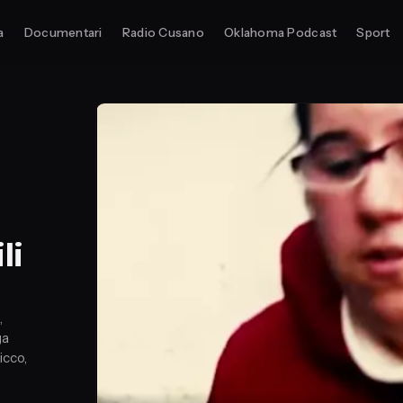
a
Documentari
Radio Cusano
Oklahoma Podcast
Sport
li
,
ga
icco,