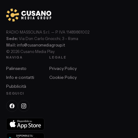
RADIO MASSOLINA S.r.l. — P. IVA 11489861002
Sede:
Via Don Carlo Gnocchi, 3 – Roma
Mail:
info@cusanomediagroup.it
© 2026 Cusano Media Play
NAVIGA
LEGALE
Palinsesto
Privacy Policy
Info e contatti
Cookie Policy
Pubblicità
SEGUICI