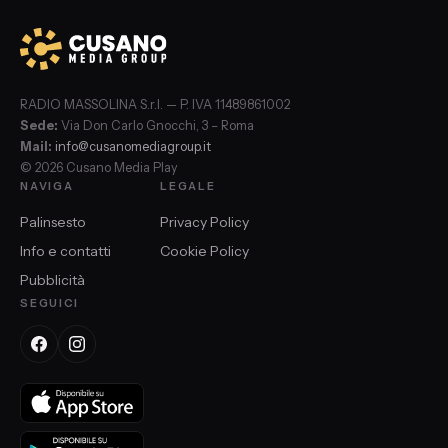
RADIO MASSOLINA S.r.l. — P. IVA 11489861002
Sede:
Via Don Carlo Gnocchi, 3 – Roma
Mail:
info@cusanomediagroup.it
© 2026 Cusano Media Play
NAVIGA
LEGALE
Palinsesto
Privacy Policy
Info e contatti
Cookie Policy
Pubblicità
SEGUICI