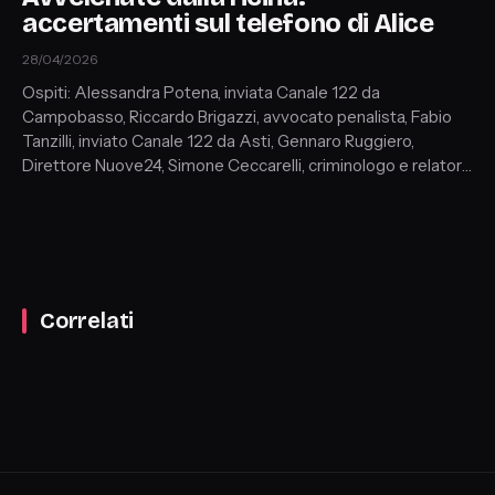
accertamenti sul telefono di Alice
28/04/2026
Ospiti: Alessandra Potena, inviata Canale 122 da
Campobasso, Riccardo Brigazzi, avvocato penalista, Fabio
Tanzilli, inviato Canale 122 da Asti, Gennaro Ruggiero,
Direttore Nuove24, Simone Ceccarelli, criminologo e relatore
internazionale, Gianluca Viscogliosi, inviato Canale 122 da
Bergamo, Emanuele Antonini, avvocato penalista
Correlati