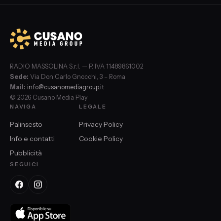
RADIO MASSOLINA S.r.l. — P. IVA 11489861002
Sede:
Via Don Carlo Gnocchi, 3 – Roma
Mail:
info@cusanomediagroup.it
© 2026 Cusano Media Play
NAVIGA
LEGALE
Palinsesto
Privacy Policy
Info e contatti
Cookie Policy
Pubblicità
SEGUICI