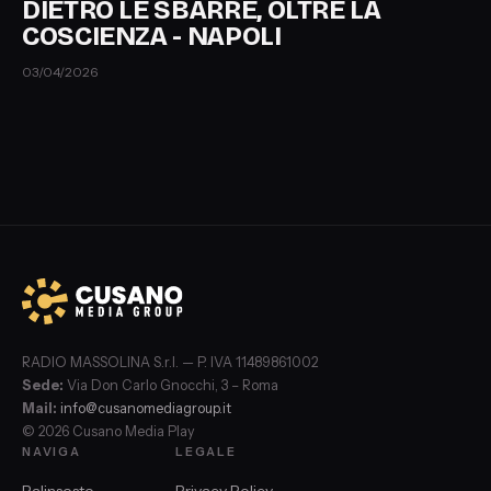
DIETRO LE SBARRE, OLTRE LA
COSCIENZA - NAPOLI
03/04/2026
RADIO MASSOLINA S.r.l. — P. IVA 11489861002
Sede:
Via Don Carlo Gnocchi, 3 – Roma
Mail:
info@cusanomediagroup.it
© 2026 Cusano Media Play
NAVIGA
LEGALE
Palinsesto
Privacy Policy