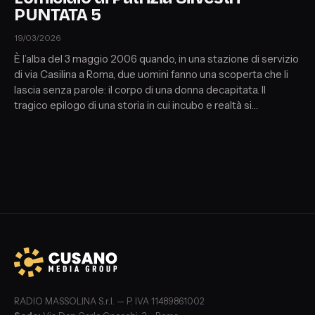
PUNTATA 5
19/03/2026
È l’alba del 3 maggio 2006 quando, in una stazione di servizio
di via Casilina a Roma, due uomini fanno una scoperta che li
lascia senza parole: il corpo di una donna decapitata. Il
tragico epilogo di una storia in cui incubo e realtà si
intrecciano fino a diventare indistinguibili. Questa è la storia
di Patrizia Silvestri e i dei suoi demoni. A cura di Lorenzo
Salvador Oliveti con Armando Palmegiani e Valentina
Marsella
RADIO MASSOLINA S.r.l. — P. IVA 11489861002