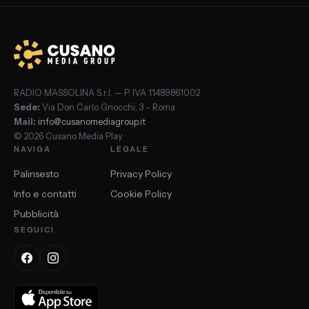
RADIO MASSOLINA S.r.l. — P. IVA 11489861002
Sede:
Via Don Carlo Gnocchi, 3 – Roma
Mail:
info@cusanomediagroup.it
© 2026 Cusano Media Play
NAVIGA
LEGALE
Palinsesto
Privacy Policy
Info e contatti
Cookie Policy
Pubblicità
SEGUICI