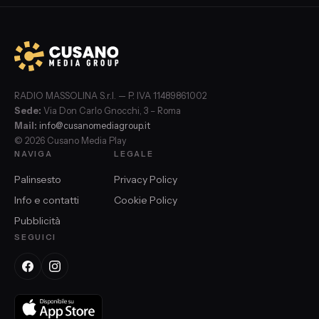
RADIO MASSOLINA S.r.l. — P. IVA 11489861002
Sede:
Via Don Carlo Gnocchi, 3 – Roma
Mail:
info@cusanomediagroup.it
© 2026 Cusano Media Play
NAVIGA
LEGALE
Palinsesto
Privacy Policy
Info e contatti
Cookie Policy
Pubblicità
SEGUICI