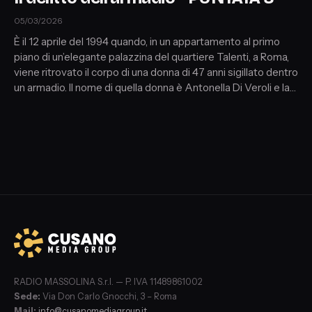
05/03/2026
È il 12 aprile del 1994 quando, in un appartamento al primo
piano di un’elegante palazzina del quartiere Talenti, a Roma,
viene ritrovato il corpo di una donna di 47 anni sigillato dentro
un armadio. Il nome di quella donna è Antonella Di Veroli e la
sua storia passerà alle cronache come “Il delitto
dell’armadio”. Tra errori, nuove indagini e verità solo sfiorate…
è un delitto ancora oggi rimasto insoluto. A cura di Lorenzo
Salvador Oliveti con Armando Palmegiani e Valentina
Marsella
RADIO MASSOLINA S.r.l. — P. IVA 11489861002
Sede:
Via Don Carlo Gnocchi, 3 – Roma
Mail:
info@cusanomediagroup.it