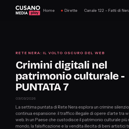
Home
Dirette
Canale 122 – Fatti di Ner
RETE NERA: IL VOLTO OSCURO DEL WEB
Crimini digitali nel
patrimonio culturale -
PUNTATA 7
03/03/2026
La settima puntata di Rete Nera esplora un crimine silenzi
continua espansione: il traffico illegale di opere d’arte tra 
web. In un Paese che custodisce il patrimonio culturale più r
mondo, la falsificazione e la vendita illecita di beni artistici