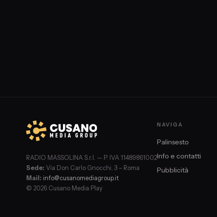
oggi nuove vie digitali, sempre più difficili da tracciare.
NAVIGA
Palinsesto
Info e contatti
RADIO MASSOLINA S.r.l. — P. IVA 11489861002
Sede:
Via Don Carlo Gnocchi, 3 – Roma
Pubblicità
Mail:
info@cusanomediagroup.it
© 2026 Cusano Media Play