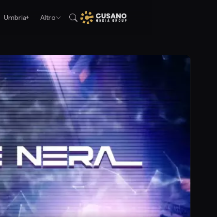
Umbria+
Altro