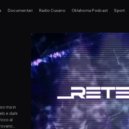
a
Documentari
Radio Cusano
Oklahoma Podcast
Sport
oso ma in
web e dark
icco al
 trovano