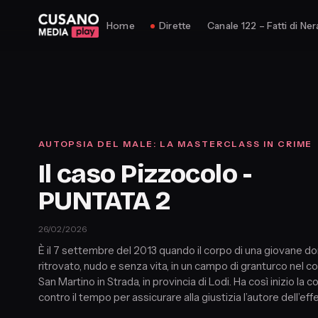
Home
Dirette
Canale 122 – Fatti di Ner
AUTOPSIA DEL MALE: LA MASTERCLASS IN CRIME
Il caso Pizzocolo -
PUNTATA 2
26/02/2026
È il 7 settembre del 2013 quando il corpo di una giovane d
ritrovato, nudo e senza vita, in un campo di granturco nel 
San Martino in Strada, in provincia di Lodi. Ha così inizio la c
contro il tempo per assicurare alla giustizia l’autore dell’eff
omicidio di Lavinia Ailoaiei: Andrea Pizzocolo. Una storia 