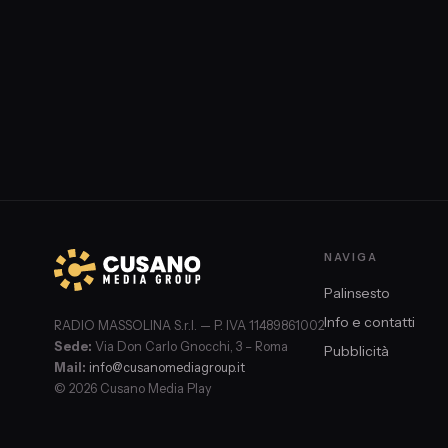
orrori indicibili. A cura di Lorenzo Salvador Oliveti con Arm
Palmegiani e Valentina Marsella
NAVIGA
Palinsesto
Info e contatti
RADIO MASSOLINA S.r.l. — P. IVA 11489861002
Sede:
Via Don Carlo Gnocchi, 3 – Roma
Pubblicità
Mail:
info@cusanomediagroup.it
© 2026 Cusano Media Play