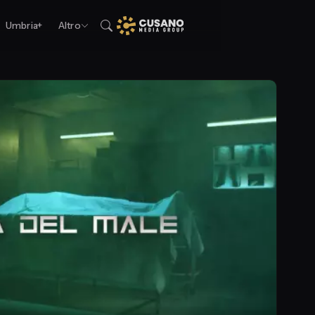
Umbria+
Altro