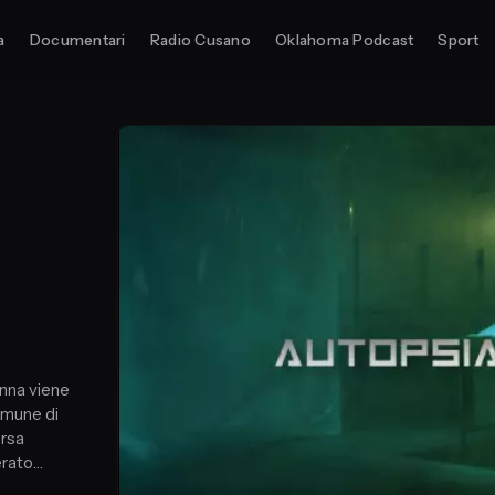
a
Documentari
Radio Cusano
Oklahoma Podcast
Sport
onna viene
comune di
orsa
erato
segnata da