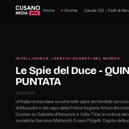
Home
Dirette
Canale 122 – Fatti di Ner
INTELLIGENCE: I SERVIZI SEGRETI NEL MONDO
Le Spie del Duce - QUI
PUNTATA
23/02/2026
Un'Italia tentacolare avvolta nelle spire del terribile serviz
di Mussolini e del capo della Polizia Segreta Arturo Bocchin
Dossier su Gabriele d'Annunzio e Velia Titta, la vedova de
socialista Giacomo Matteotti. Il caso Pitigrilli. Ospite della 
prof. Alberto Vacca, storico. Conduzione e autore: Frances