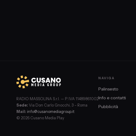
NAVIGA
Palinsesto
Info e contatti
RADIO MASSOLINA S.r.l. — P. IVA 11489861002
Sede:
Via Don Carlo Gnocchi, 3 – Roma
Pubblicità
Mail:
info@cusanomediagroup.it
© 2026 Cusano Media Play