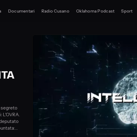
a
Documentari
Radio Cusano
Oklahoma Podcast
Sport
NTA
io segreto
i: L'OVRA.
l deputato
puntata:
co Sala