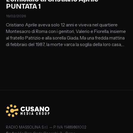
PUNTATA 1
19/02/2026
Cristiano Aprile aveva solo 12 anni e viveva nel quartiere
Montesacro di Roma con i genitori, Valerio e Fiorella, insieme
al fratello Patrizio e alla sorella Giada. Ma una fredda mattina
di febbraio del 1987, la morte varca la soglia della loro casa,
spegnendo bruscamente la sua giovane vita. Ancora oggi, il
destino del piccolo Cristiano rimane uno dei misteri più
inquietanti della Capitale. A cura di Lorenzo Salvador Oliveti
con Armando Palmegiani e Valentina Marsella
RADIO MASSOLINA S.r.l. — P. IVA 11489861002