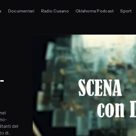
a
Documentari
Radio Cusano
Oklahoma Podcast
Sport
-
nel
ano-
itanti del
to di