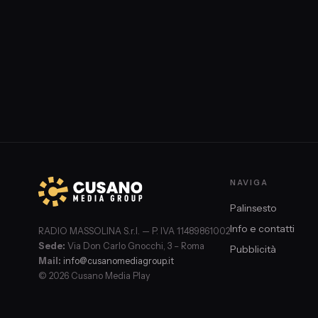
Giorgio Almirante. Si tratta di Franco Bigonzetti, Francesc
e Stefano Recchioni.
NAVIGA
Palinsesto
Info e contatti
RADIO MASSOLINA S.r.l. — P. IVA 11489861002
Sede:
Via Don Carlo Gnocchi, 3 – Roma
Pubblicità
Mail:
info@cusanomediagroup.it
© 2026 Cusano Media Play