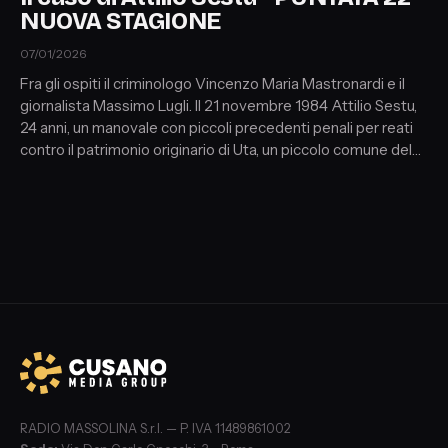
NUOVA STAGIONE
07/01/2026
Fra gli ospiti il criminologo Vincenzo Maria Mastronardi e il
giornalista Massimo Lugli. Il 21 novembre 1984 Attilio Sestu,
24 anni, un manovale con piccoli precedenti penali per reati
contro il patrimonio originario di Uta, un piccolo comune del
Cagliaritano, uccide sul lago di Castel Gandolfo una
prostituta rom nativa di Moglia, un paesino in provincia di
Mantova.
RADIO MASSOLINA S.r.l. — P. IVA 11489861002