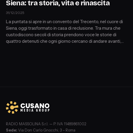
Siena: tra storia, vita e rinascita
31/12/2025
La puntata si apre in un convento del Trecento, nel cuore di
Siena, oggi trasformato in casa di reclusione. Tra mura che
custodiscono secoli di storia prendono voce le storie di
quattro detenuti che ogni giorno cercano di andare avanti,
nonostante la depressione e il peso emotivo della
detenzione siano sempre in agguato. Un racconto umano,
fragile e intenso sul tentativo di restare in piedi quando tutto
sembra fermo.
RADIO MASSOLINA S.r.l. — P. IVA 11489861002
Sede:
Via Don Carlo Gnocchi, 3 – Roma