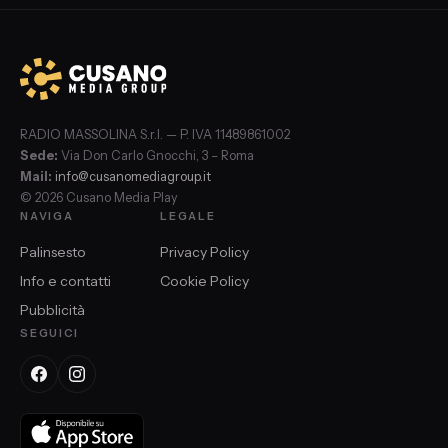
RADIO MASSOLINA S.r.l. — P. IVA 11489861002
Sede:
Via Don Carlo Gnocchi, 3 – Roma
Mail:
info@cusanomediagroup.it
© 2026 Cusano Media Play
NAVIGA
LEGALE
Palinsesto
Privacy Policy
Info e contatti
Cookie Policy
Pubblicità
SEGUICI