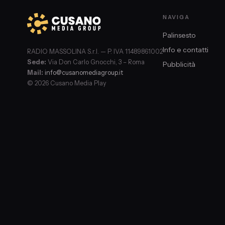
NAVIGA
Palinsesto
Info e contatti
RADIO MASSOLINA S.r.l. — P. IVA 11489861002
Sede:
Via Don Carlo Gnocchi, 3 – Roma
Pubblicità
Mail:
info@cusanomediagroup.it
© 2026 Cusano Media Play