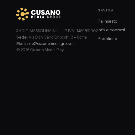
NAVIGA
Palinsesto
Info e contatti
RADIO MASSOLINA S.r.l. — P. IVA 11489861002
Sede:
Via Don Carlo Gnocchi, 3 – Roma
Pubblicità
Mail:
info@cusanomediagroup.it
© 2026 Cusano Media Play