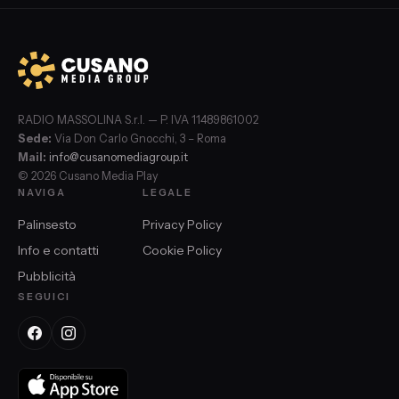
RADIO MASSOLINA S.r.l. — P. IVA 11489861002
Sede:
Via Don Carlo Gnocchi, 3 – Roma
Mail:
info@cusanomediagroup.it
© 2026 Cusano Media Play
NAVIGA
LEGALE
Palinsesto
Privacy Policy
Info e contatti
Cookie Policy
Pubblicità
SEGUICI