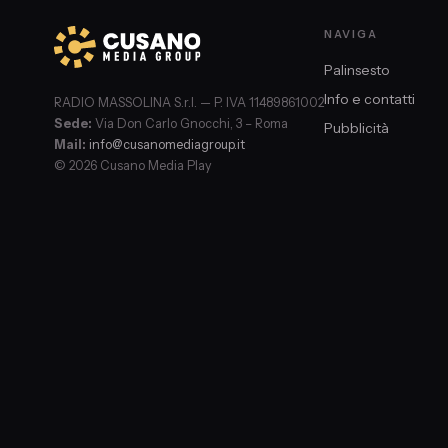
NAVIGA
Palinsesto
Info e contatti
RADIO MASSOLINA S.r.l. — P. IVA 11489861002
Sede:
Via Don Carlo Gnocchi, 3 – Roma
Pubblicità
Mail:
info@cusanomediagroup.it
© 2026 Cusano Media Play