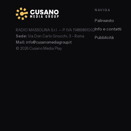
NAVIGA
Palinsesto
Info e contatti
RADIO MASSOLINA S.r.l. — P. IVA 11489861002
Sede:
Via Don Carlo Gnocchi, 3 – Roma
Pubblicità
Mail:
info@cusanomediagroup.it
© 2026 Cusano Media Play