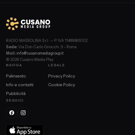
RADIO MASSOLINA S.r.l. — P. IVA 11489861002
Sede:
Via Don Carlo Gnocchi, 3 – Roma
Mail:
info@cusanomediagroup.it
© 2026 Cusano Media Play
NAVIGA
LEGALE
Palinsesto
Privacy Policy
Info e contatti
Cookie Policy
Pubblicità
SEGUICI