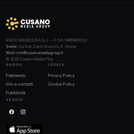
RADIO MASSOLINA S.r.l. — P. IVA 11489861002
Sede:
Via Don Carlo Gnocchi, 3 – Roma
Mail:
info@cusanomediagroup.it
© 2026 Cusano Media Play
NAVIGA
LEGALE
Palinsesto
Privacy Policy
Info e contatti
Cookie Policy
Pubblicità
SEGUICI