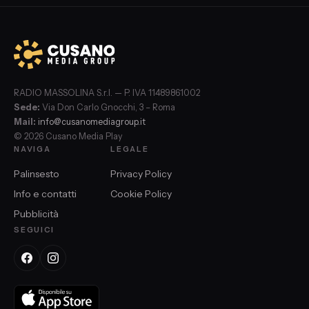
RADIO MASSOLINA S.r.l. — P. IVA 11489861002
Sede:
Via Don Carlo Gnocchi, 3 – Roma
Mail:
info@cusanomediagroup.it
© 2026 Cusano Media Play
NAVIGA
LEGALE
Palinsesto
Privacy Policy
Info e contatti
Cookie Policy
Pubblicità
SEGUICI