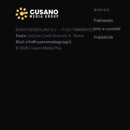
NAVIGA
Palinsesto
Info e contatti
RADIO MASSOLINA S.r.l. — P. IVA 11489861002
Sede:
Via Don Carlo Gnocchi, 3 – Roma
Pubblicità
Mail:
info@cusanomediagroup.it
© 2026 Cusano Media Play