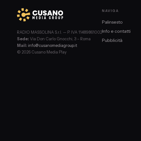
NAVIGA
Palinsesto
Info e contatti
RADIO MASSOLINA S.r.l. — P. IVA 11489861002
Sede:
Via Don Carlo Gnocchi, 3 – Roma
Pubblicità
Mail:
info@cusanomediagroup.it
© 2026 Cusano Media Play