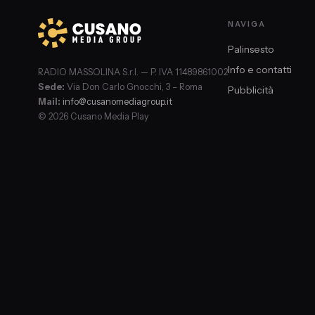
NAVIGA
Palinsesto
Info e contatti
RADIO MASSOLINA S.r.l. — P. IVA 11489861002
Sede:
Via Don Carlo Gnocchi, 3 – Roma
Pubblicità
Mail:
info@cusanomediagroup.it
© 2026 Cusano Media Play