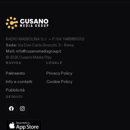
RADIO MASSOLINA S.r.l. — P. IVA 11489861002
Sede:
Via Don Carlo Gnocchi, 3 – Roma
Mail:
info@cusanomediagroup.it
© 2026 Cusano Media Play
NAVIGA
LEGALE
Palinsesto
Privacy Policy
Info e contatti
Cookie Policy
Pubblicità
SEGUICI