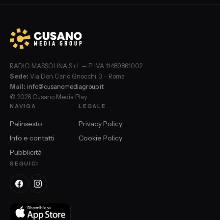
RADIO MASSOLINA S.r.l. — P. IVA 11489861002
Sede:
Via Don Carlo Gnocchi, 3 – Roma
Mail:
info@cusanomediagroup.it
© 2026 Cusano Media Play
NAVIGA
LEGALE
Palinsesto
Privacy Policy
Info e contatti
Cookie Policy
Pubblicità
SEGUICI