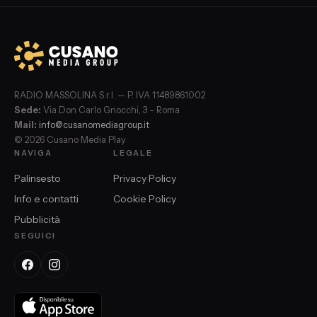
RADIO MASSOLINA S.r.l. — P. IVA 11489861002
Sede:
Via Don Carlo Gnocchi, 3 – Roma
Mail:
info@cusanomediagroup.it
© 2026 Cusano Media Play
NAVIGA
LEGALE
Palinsesto
Privacy Policy
Info e contatti
Cookie Policy
Pubblicità
SEGUICI