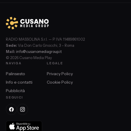
RADIO MASSOLINA S.r.l. — P. IVA 11489861002
Sede:
Via Don Carlo Gnocchi, 3 – Roma
Mail:
info@cusanomediagroup.it
© 2026 Cusano Media Play
NAVIGA
LEGALE
Palinsesto
Privacy Policy
Info e contatti
Cookie Policy
Pubblicità
SEGUICI