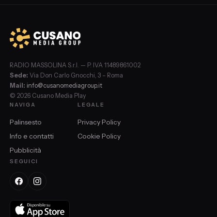
RADIO MASSOLINA S.r.l. — P. IVA 11489861002
Sede:
Via Don Carlo Gnocchi, 3 – Roma
Mail:
info@cusanomediagroup.it
© 2026 Cusano Media Play
NAVIGA
LEGALE
Palinsesto
Privacy Policy
Info e contatti
Cookie Policy
Pubblicità
SEGUICI