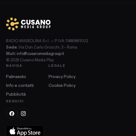
RADIO MASSOLINA S.r.l. — P. IVA 11489861002
Sede:
Via Don Carlo Gnocchi, 3 – Roma
Mail:
info@cusanomediagroup.it
© 2026 Cusano Media Play
NAVIGA
LEGALE
Palinsesto
Privacy Policy
Info e contatti
Cookie Policy
Pubblicità
SEGUICI