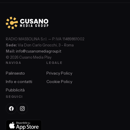
RADIO MASSOLINA S.r.l. — P. IVA 11489861002
Sede:
Via Don Carlo Gnocchi, 3 – Roma
Mail:
info@cusanomediagroup.it
© 2026 Cusano Media Play
NAVIGA
LEGALE
Palinsesto
Privacy Policy
Info e contatti
Cookie Policy
Pubblicità
SEGUICI